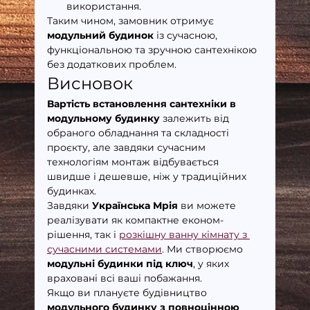
використання.
Таким чином, замовник отримує 
модульний будинок
 із сучасною, 
функціональною та зручною сантехнікою 
без додаткових проблем.
Висновок
Вартість встановлення сантехніки в 
модульному будинку
 залежить від 
обраного обладнання та складності 
проєкту, але завдяки сучасним 
технологіям монтаж відбувається 
швидше і дешевше, ніж у традиційних 
будинках.
Завдяки 
Українська Мрія
 ви можете 
реалізувати як компактне економ-
рішення, так і 
розкішну ванну кімнату з 
сучасними системами
. Ми створюємо 
модульні будинки під ключ
, у яких 
враховані всі ваші побажання.
Якщо ви плануєте будівництво 
модульного будинку з повноцінною 