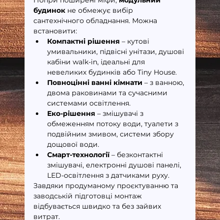
будинок
 не обмежує вибір 
сантехнічного обладнання. Можна 
встановити:
Компактні рішення
 – кутові 
умивальники, підвісні унітази, душові 
кабіни walk-in, ідеальні для 
невеликих будинків або Tiny House.
Повноцінні ванні кімнати
 – з ванною, 
двома раковинами та сучасними 
системами освітлення.
Еко-рішення
 – змішувачі з 
обмеженням потоку води, туалети з 
подвійним змивом, системи збору 
дощової води.
Смарт-технології
 – безконтактні 
змішувачі, електронні душові панелі, 
LED-освітлення з датчиками руху.
Завдяки продуманому проєктуванню та 
заводській підготовці монтаж 
відбувається швидко та без зайвих 
витрат.