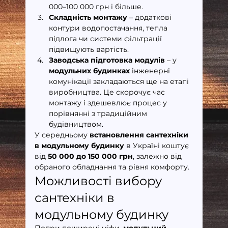
000–100 000 грн і більше.
Складність монтажу
 – додаткові 
контури водопостачання, тепла 
підлога чи системи фільтрації 
підвищують вартість.
Заводська підготовка модулів
 – у 
модульних будинках
 інженерні 
комунікації закладаються ще на етапі 
виробництва. Це скорочує час 
монтажу і здешевлює процес у 
порівнянні з традиційним 
будівництвом.
У середньому 
встановлення сантехніки 
в модульному будинку
 в Україні коштує 
від 
50 000 до 150 000 грн
, залежно від 
обраного обладнання та рівня комфорту.
Можливості вибору 
сантехніки в 
модульному будинку
Попри поширені міфи, 
модульний 