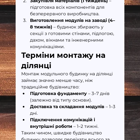
Закупівля матеріалів (1 тиждень)
 – 
підготовка всіх компонентів для 
безперервного виробництва.
Виготовлення модулів на заводі (4–
8 тижнів)
 – будинок збирають у 
секції з готовими стінами, підлогою, 
дахом, вікнами та інженерними 
комунікаціями.
Терміни монтажу на 
ділянці
Монтаж модульного будинку на ділянці 
займає значно менше часу, ніж 
традиційне будівництво:
Підготовка фундаменту
 – 3–7 днів 
(залежно від типу основи).
Доставка та складання модулів
 – 1–3 
дні.
Підключення комунікацій і 
внутрішні роботи
 – 1–2 тижні.
Таким чином, швидке будівництво 
будинку дозволяє переїхати всього за 