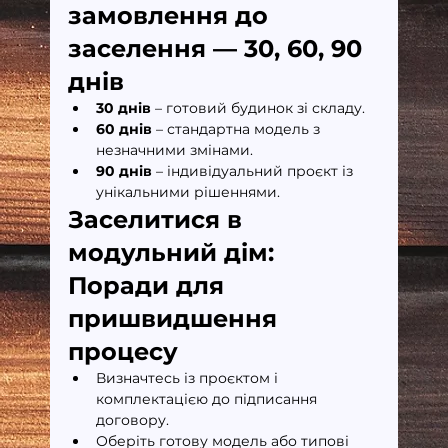
замовлення до 
заселення — 30, 60, 90 
днів
30 днів
 – готовий будинок зі складу.
60 днів
 – стандартна модель з 
незначними змінами.
90 днів
 – індивідуальний проєкт із 
унікальними рішеннями.
Заселитися в 
модульний дім: 
Поради для 
пришвидшення 
процесу
Визначтесь із проєктом і 
комплектацією до підписання 
договору.
Оберіть готову модель або типові 