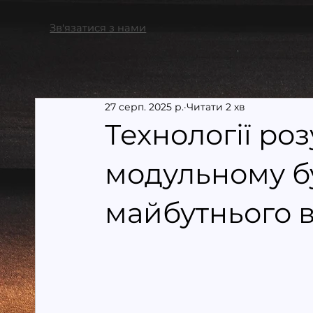
Зв'язатися з нами
27 серп. 2025 р.
Читати 2 хв
Технології ро
модульному б
майбутнього в