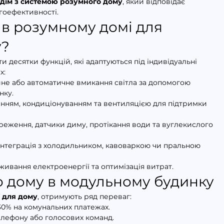
дім з системою розумного дому
, який відповідає 
гоефективності.
і в розумному домі для 
у?
и десятки функцій, які адаптуються під індивідуальні 
х:
йне або автоматичне вмикання світла за допомогою 
нку.
енням, кондиціонуванням та вентиляцією для підтримки 
тереження, датчики диму, протікання води та вуглекислого 
 інтеграція з холодильником, кавоваркою чи пральною 
живання електроенергії та оптимізація витрат.
 дому в модульному будинку
ї для дому
, отримують ряд переваг:
 30% на комунальних платежах.
телефону або голосових команд.