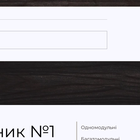
гоефективні
Модульний будино
льні будинки: як
виробника: чому 
омити щороку
купувати будинок
безпосередньо в
«Українська Мрія»
ник №1
Одномодульні
Багатомодульні