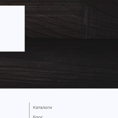
к від
варто
Каталоги
Блог