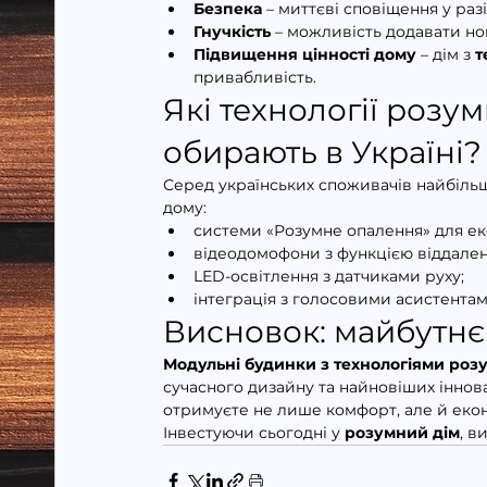
Безпека
 – миттєві сповіщення у раз
Гнучкість
 – можливість додавати но
Підвищення цінності дому
 – дім з 
т
привабливість.
Які технології розу
обирають в Україні?
Серед українських споживачів найбільш
дому:
системи «Розумне опалення» для еко
відеодомофони з функцією віддален
LED-освітлення з датчиками руху;
інтеграція з голосовими асистентам
Висновок: майбутнє
Модульні будинки з технологіями роз
сучасного дизайну та найновіших іннов
отримуєте не лише комфорт, але й екон
Інвестуючи сьогодні у 
розумний дім
, в