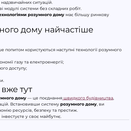
і надзвичайних ситуацій.
ві модулі системи без складних робіт.
ехнологіями розумного дому
 має більшу ринкову 
много дому найчастіше 
е попитом користуються наступні технології розумного 
номії газу та електроенергії;
ого доступу;
и.
 вже тут
умного дому
 — це поєднання
 швидкого будівництва
, 
ацій. Встановивши систему 
розумного дому
, ви 
омію ресурсів, безпеку та престиж.
и інвестуєте у своє майбутнє.