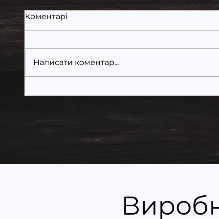
Коментарі
Написати коментар...
Купити модульний
Енер
будинок? 10 речей, яких
моду
люди бояться перед (і
екон
чому не варто)
Вироб