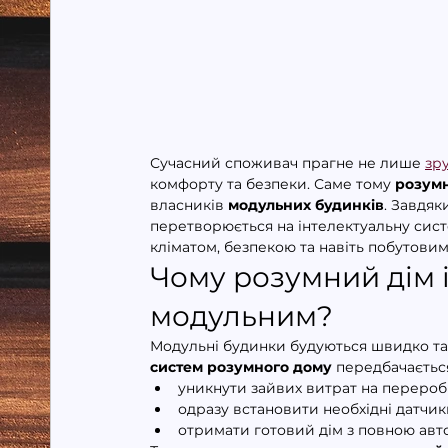
Сучасний споживач прагне не лише 
зр
комфорту та безпеки. Саме тому 
розумн
власників 
модульних будинків
. Завдяк
перетворюється на інтелектуальну сист
кліматом, безпекою та навіть побутови
Чому розумний дім і
модульним?
Модульні будинки будуються швидко та з
систем розумного дому
 передбачаєтьс
уникнути зайвих витрат на переробк
одразу встановити необхідні датчик
отримати готовий дім з повною авт