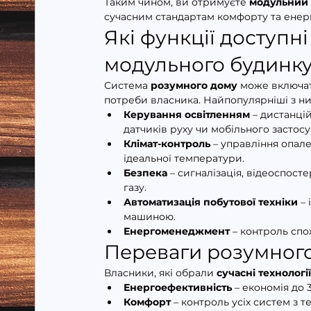
Таким чином, ви отримуєте 
модульний 
сучасним стандартам комфорту та енер
Які функції доступн
модульного будинк
Система 
розумного дому
 може включат
потреби власника. Найпопулярніші з ни
Керування освітленням
 – дистанці
датчиків руху чи мобільного застосу
Клімат-контроль
 – управління опал
ідеальної температури.
Безпека
 – сигналізація, відеоспос
газу.
Автоматизація побутової техніки
 –
машиною.
Енергоменеджмент
 – контроль спо
Переваги розумного
Власники, які обрали 
сучасні технологі
Енергоефективність
 – економія до
Комфорт
 – контроль усіх систем з 