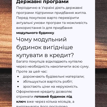
Державні програми
Періодично в Україні діють державні 
програми підтримки придбання житла.
Перед покупкою варто перевірити 
актуальні умови програм та можливість 
використання їх для придбання 
модульного будинку
.
Чому модульний 
будинок вигідніше 
купувати в кредит?
Багато покупців відкладають купівлю 
через необхідність накопичити всю суму.
Проте за цей час:
дорожчають будівельні матеріали;
збільшується вартість робіт;
зростають ціни на нерухомість.
Оформлення кредиту дозволяє 
отримати 
готовий будинок під 
ключ
 вже через кілька місяців, а 
виплачувати його поступово.