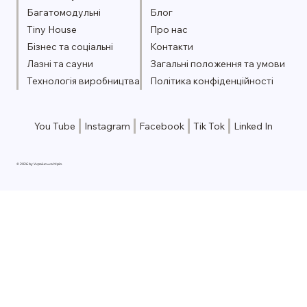
Багатомодульні
Блог
Tiny House
Про нас
Бізнес та соціальні
Контакти
Лазні та сауни
Загальні положення та умови
Технологія виробництва
Політика конфіденційності
You Tube
Instagram
Facebook
Tik Tok
Linked In
© 2026 by Українська Мрія.