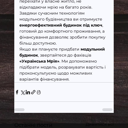
переїхати у власне житло, не 
відкладаючи мрію на багато років. 
Завдяки сучасним технологіям 
модульного будівництва ви отримуєте 
енергоефективний будинок під ключ
, 
готовий до комфортного проживання, а 
фінансування дозволяє зробити покупку 
більш доступною.
Якщо ви плануєте придбати 
модульний 
будинок
, звертайтеся до фахівців 
«Українська Мрія»
. Ми допоможемо 
підібрати модель, розрахувати вартість і 
проконсультуємо щодо можливих 
варіантів фінансування.
Дивитися всі
Останні пости