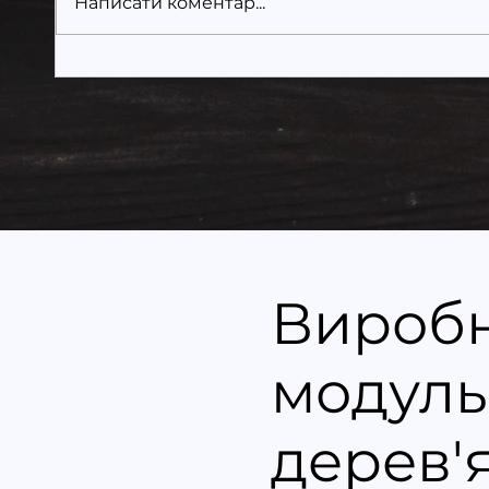
Написати коментар...
Купити модульний
Енер
будинок? 10 речей, яких
моду
люди бояться перед (і
екон
чому не варто)
Вироб
модуль
дерев'