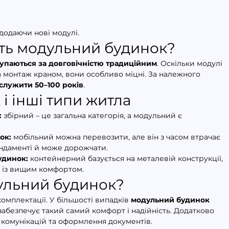
додаючи нові модулі.
ить модульний будинок?
тупаються за довговічністю традиційним
. Оскільки модулі 
 монтаж краном, вони особливо міцні. За належного 
лужити 50–100 років
.
і інші типи житла
:
 збірний – це загальна категорія, а модульний є 
ок:
 мобільний можна перевозити, але він з часом втрачає 
ундаменті й може дорожчати.
удинок:
 контейнерний базується на металевій конструкції, 
х із вищим комфортом.
ульний будинок?
омплектації. У більшості випадків 
модульний будинок 
 забезпечує такий самий комфорт і надійність. Додатково 
 комунікацій та оформлення документів.