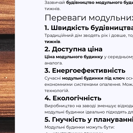
Зазвичай 
будівництво модульного будин
тижнів.
Переваги модульних
1. Швидкість будівництв
Традиційний дім зводять рік і довше, тод
тижнів
.
2. Доступна ціна
Ціна модульного будинку
 у середньом
аналога.
3. Енергоефективність
Сучасні 
модульні будинки під ключ
 ос
економними системами опалення. Можли
технологій.
4. Екологічність
Виробництво на заводі зменшує відход
модульні будинки ідеально підходять дл
5. Гнучкість у плануванн
Модульні будинки можуть бути: