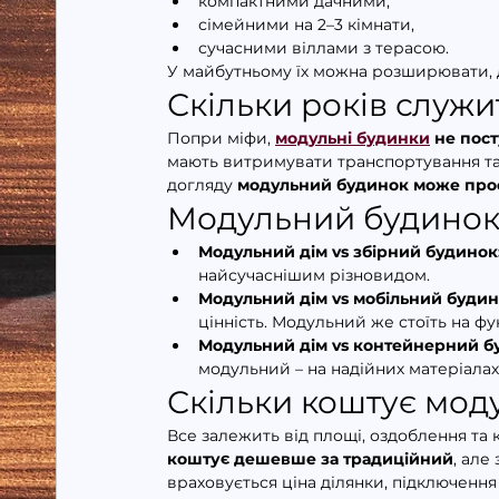
компактними дачними,
сімейними на 2–3 кімнати,
сучасними віллами з терасою.
У майбутньому їх можна розширювати, 
Скільки років служ
Попри міфи, 
модульні будинки
 не пос
мають витримувати транспортування та
догляду 
модульний будинок може прос
Модульний будинок 
Модульний дім vs збірний будинок
найсучаснішим різновидом.
Модульний дім vs мобільний будин
цінність. Модульний же стоїть на ф
Модульний дім vs контейнерний б
модульний – на надійних матеріала
Скільки коштує мод
Все залежить від площі, оздоблення та к
коштує дешевше за традиційний
, але
враховується ціна ділянки, підключення