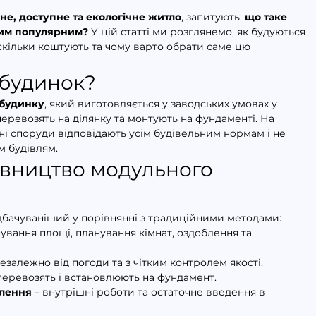
не, доступне та екологічне житло
, запитують: 
що таке 
аким популярним?
 У цій статті ми розглянемо, як будуються 
скільки коштують та чому варто обрати саме цю 
 будинок?
 будинку
, який виготовляється у заводських умовах у 
перевозять на ділянку та монтують на фундаменті. На 
ні споруди відповідають усім будівельним нормам і не 
м будівлям.
івництво модульного 
бачуваніший у порівнянні з традиційними методами:
нування площі, планування кімнат, оздоблення та 
незалежно від погоди та з чітким контролем якості.
 перевозять і встановлюють на фундамент.
блення
 – внутрішні роботи та остаточне введення в 