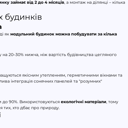
ку займає від 2 до 4 місяців
, а монтаж на ділянці – кілька 
 будинків
а
і як 
модульний будинок можна побудувати за кілька 
у на 20–30% нижча, ніж вартість будівництва цегляного 
нащуються якісним утепленням, герметичними вікнами та 
ва інтеграція сонячних панелей та "розумних" 
и до 90%. Використовуються 
екологічні матеріали
, тому 
я тих, хто дбає про природу.
і