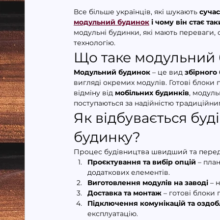
Все більше українців, які шукають 
сучас
модульний будинок
 і чому він стає т
модульні будинки, які мають переваги, 
технологію.
Що таке модульний
Модульний будинок
 – це вид 
збірного
вигляді окремих модулів. Готові блоки 
відміну від 
мобільних будинків
, модуль
поступаються за надійністю традиційни
Як відбувається буд
будинку?
Процес будівництва швидший та перед
Проєктування та вибір опцій
 – пла
додаткових елементів.
Виготовлення модулів на заводі
 – 
Доставка та монтаж
 – готові блоки
Підключення комунікацій та оздо
експлуатацію.