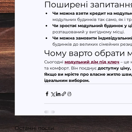
Поширені запитання
Чи можна взяти кредит на модуль
модульних будинків так само, як і т
Чи зростає модульний будинок у ці
розташований у вигідному місці.
Чи можна замовити індивідуальни
будинків до великих сімейних рези
Чому варто обрати 
Сьогодні 
модульний дім під ключ
 – це
та комфорт. Він поєднує 
доступну ціну,
Якщо ви мрієте про власне житло швид
ідеальним вибором.
Останні пости