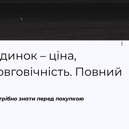
инок – ціна,
овговічність. Повний
отрібно знати перед покупкою