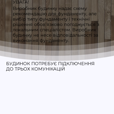
УВАГА!
Виробник будинку надає схему
рекомендацію для фундаменту, але
вибір типу фундаменту і технічні
рішення обов’язково погоджується з
локальним спеціалістом. Виробник
будинку не несе відповідальності за
виконання фундаменту.
БУДИНОК ПОТРЕБУЄ ПІДКЛЮЧЕННЯ
ДО ТРЬОХ КОМУНІКАЦІЙ