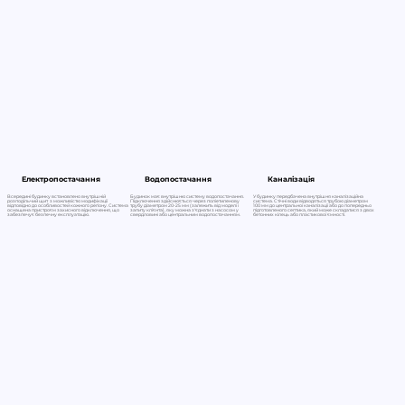
Електропостачання
Водопостачання
Каналізація
Всередині будинку встановлено внутрішній
Будинок має внутрішню систему водопостачання.
У будинку передбачена внутрішня каналізаційна
розподільчий щит з можливістю модифікації
Підключення здійснюється через поліетиленову
система. Стічні води відводяться трубою діаметром
відповідно до особливостей кожного регіону. Система
трубу діаметром 20-25 мм (залежить від моделі і
100 мм до центральної каналізації або до попередньо
оснащена пристроєм захисного відключення, що
запиту клієнта), яку можна з'єднати з насосом у
підготовленого септика, який може складатися з двох
забезпечує безпечну експлуатацію.
свердловині або центральним водопостачанням.
бетонних кілець або пластикової ємності.