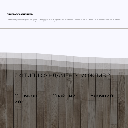
Енергоефективність
Стіни будинку утеплені базальтовою ватою, основними характеристиками якої є: низька теплопровідність, гідрофобна (водовідштовхуюча) властивість, висока
паропроникність, негорючість, тепло- і шумо-ізоляційні властивості, щільність.
ЯКІ ТИПИ ФУНДАМЕНТУ МОЖЛИВІ?
Стрічков
Свайний
Блочний
ий