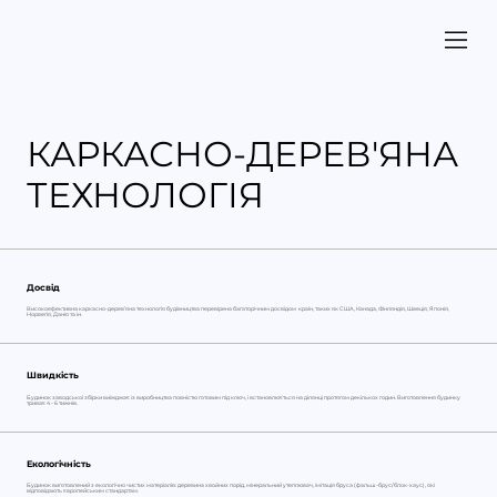
КАРКАСНО-ДЕРЕВ'ЯНА
ТЕХНОЛОГІЯ
Досвід
Високоефективна каркасно-дерев’яна технологія будівництва перевірена багаторічним досвідом країн, таких як США, Канада, Фінляндія, Швеція, Японія,
Норвегія, Данія та ін.
Швидкість
Будинок заводської збірки виїжджає із виробництва повністю готовим під ключ, і встановлюється на ділянці протягом декількох годин. Виготовлення будинку
триває 4 - 6 тижнів.
Екологічність
Будинок виготовлений з екологічно чистих матеріалів: деревина хвойних порід, мінеральний утеплювач, імітація бруса (фальш-брус/блок-хаус), які
відповідають європейським стандартам.