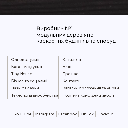
Виробник №1
модульних дерев'яно-
Модульний будинок від виробника:
каркасних будинків та споруд
чому варто купувати будинок
безпосередньо в «Українська Мрія»
Одномодульні
Каталоги
Багатомодульні
Блог
Tiny House
Про нас
Бізнес та соціальні
Контакти
Лазні та сауни
Загальні положення та умови
Технологія виробництва
Політика конфіденційності
You Tube
Instagram
Facebook
Tik Tok
Linked In