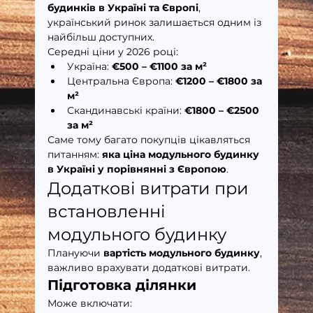
будинків в Україні та Європі
, 
український ринок залишається одним із 
найбільш доступних.
Середні ціни у 2026 році:
Україна: 
€500 – €1100 за м²
Центральна Європа: 
€1200 – €1800 за 
м²
Скандинавські країни: 
€1800 – €2500 
за м²
Саме тому багато покупців цікавляться 
питанням: 
яка ціна модульного будинку 
в Україні у порівнянні з Європою
.
Додаткові витрати при 
встановленні 
модульного будинку
Плануючи 
вартість модульного будинку
, 
важливо врахувати додаткові витрати.
Підготовка ділянки
Може включати: