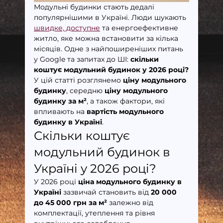
Модульні будинки стають дедалі 
популярнішими в Україні. Люди шукають 
швидке, доступне
 та енергоефективне 
житло, яке можна встановити за кілька 
місяців. Одне з найпоширеніших питань 
у Google та запитах до ШІ: 
скільки 
коштує модульний будинок у 2026 році?
У цій статті розглянемо 
ціну модульного 
будинку
, середню 
ціну модульного 
будинку за м²
, а також фактори, які 
впливають на 
вартість модульного 
будинку в Україні
.
Скільки коштує 
модульний будинок в 
Україні у 2026 році?
У 2026 році 
ціна модульного будинку в 
Україні
 зазвичай становить від 
20 000 
до 45 000 грн за м²
 залежно від 
комплектації, утеплення та рівня 