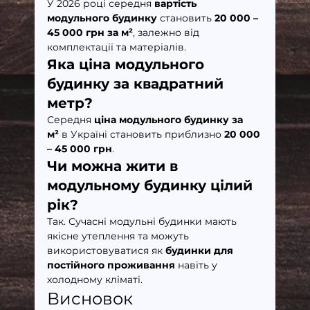
У 2026 році середня 
вартість 
модульного будинку
 становить 
20 000 – 
45 000 грн за м²
, залежно від 
комплектації та матеріалів.
Яка ціна модульного 
будинку за квадратний 
метр?
Середня 
ціна модульного будинку за 
м²
 в Україні становить приблизно 
20 000 
– 45 000 грн
.
Чи можна жити в 
модульному будинку цілий 
рік?
Так. Сучасні модульні будинки мають 
якісне утеплення та можуть 
використовуватися як 
будинки для 
постійного проживання
 навіть у 
холодному кліматі.
Висновок