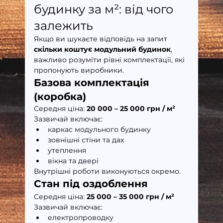
будинку за м²: від чого 
залежить
Якщо ви шукаєте відповідь на запит 
скільки коштує модульний будинок
, 
важливо розуміти рівні комплектації, які 
пропонують виробники.
Базова комплектація 
(коробка)
Середня ціна: 
20 000 – 25 000 грн / м²
Зазвичай включає:
каркас модульного будинку
зовнішні стіни та дах
утеплення
вікна та двері
Внутрішні роботи виконуються окремо.
Стан під оздоблення
Середня ціна: 
25 000 – 35 000 грн / м²
Зазвичай включає:
електропроводку