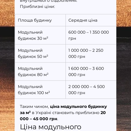
внутрішнього оздоблення.
Приблизні ціни:
Площа будинку
Середня ціна
Модульний 
600 000 – 1 350 000 
будинок 30 м²
грн
Модульний 
1 000 000 – 2 250 
будинок 50 м²
000 грн
Модульний 
1 600 000 – 3 600 
будинок 80 м²
000 грн
Модульний 
2 000 000 – 4 500 
будинок 100 м²
000 грн
Таким чином, 
ціна модульного будинку 
за м²
 в Україні становить приблизно 
20 
000 – 45 000 грн
.
Ціна модульного 