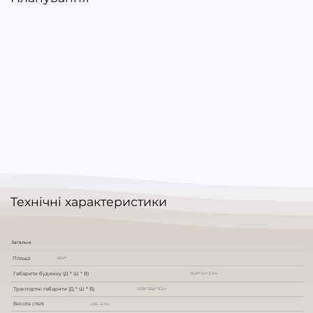
Технічні характеристики
Загальні
Площа
45 м²
Габарити будинку (Д * Ш * В)
13.24 * 3.4 * 3.3 м
Траспортні габарити (Д * Ш * В)
13.35 * 3.55 * 3.3 м
Висота стелі
2.35 - 2.7 м