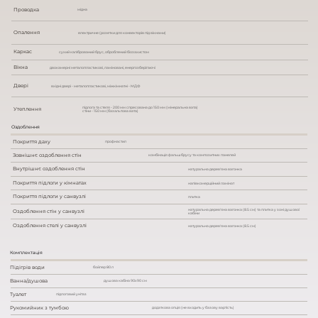
Проводка
мідна
Опалення
електричне (розетки для конвекторів під вікнами)
Каркас
сухий калібрований брус, оброблений біозахистом
Вікна
двокамерні металопластикові, ламіновані, енергозберігаючі
Двері
вхідні двері - металопластикові, міжкімнатні - МДФ
підлога та стеля - 200 мм спресована до 150 мм (мінеральна вата)
Утеплення
стіни - 150 мм (базальтова вата)
Оздоблення
Покриття даху
профнастил
Зовнішнє оздоблення стін
комбінація фальшбрусу та композитних панелей
Внутрішнє оздоблення стін
натуральна дерев'яна вагонка
Покриття підлоги у кімнатах
напівкомерційний ламінат
Покриття підлоги у санвузлі
плитка
натуральна дерев'яна вагонка (8.5 см) та плитка у зоні душової
Оздоблення стін у санвузлі
кабіни
Оздоблення стелі у санвузлі
натуральна дерев'яна вагонка (8.5 см)
Комплектація
Підігрів води
бойлер 80 л
Ванна/душова
душова кабіна 90х90 см
Туалет
підлоговий унітаз
Рукомийник з тумбою
додаткова опція (не входить у базову вартість)