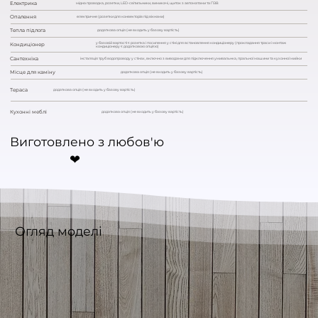
Електрика
мідна проводка, розетки, LED-світильники, вимикачі, щиток з автоматами та ПЗВ
Опалення
електричне (розетки для конвекторів під вікнами)
Тепла підлога
додаткова опція (не входить у базову вартість)
у базовій вартості є розетка і посилення у стіні для встановлення кондиціонеру (прокладання траси і монтаж
Кондиціонер
кондиціонеру є додатковою опцією)
Сантехніка
інсталяція труб водопроводу у стінах, включно з виводами для підключення умивальнка, пральної машини та кухонної мийки
Місце для каміну
додаткова опція (не входить у базову вартість)
Тераса
додаткова опція (не входить у базову вартість)
Кухонні меблі
додаткова опція (не входить у базову вартість)
Виготовлено з любов'ю
❤︎
Огляд моделі