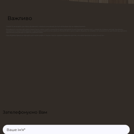
Важливо
У вартість не входять: доставка, фундамент, зовнішні комунікації, послуги автокрана під час відвантаження.
Розміри всіх конструкцій спроєктовані таким чином, щоб їх можна було транспортувати по всій території України та ЄС у повністю готовому вигляді. Замовнику
залишається лише зняти будинок із вантажівки за допомогою крана, встановити його (дана модель будинку не потребує встановлення на «цегляний» фундамент),
підключити комунікації та завезти улюблені меблі.
Наші будинки ідеально підходять для малих родин. А також стануть чудовим варіантом для тих, хто мріяв про власну дачу за містом.
Зателефонуємо Вам