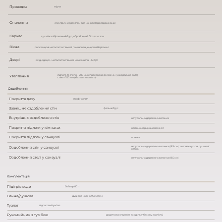
Проводка
мідна
Опалення
електричне (розетки для конвекторів під вікнами)
Каркас
сухий калібрований брус, оброблений біозахистом
Вікна
двокамерні металопластикові, ламіновані, енергозберігаючі
Двері
вхідні двері - металопластикові, міжкімнатні - МДФ
підлога та стеля - 200 мм спресована до 150 мм (мінеральна вата)
Утеплення
стіни - 150 мм (базальтова вата)
Оздоблення
Покриття даху
профнастил
Зовнішнє оздоблення стін
фальшбрус
Внутрішнє оздоблення стін
натуральна дерев'яна вагонка
Покриття підлоги у кімнатах
напівкомерційний ламінат
Покриття підлоги у санвузлі
плитка
натуральна дерев'яна вагонка (8.5 см) та плитка у зоні душової
Оздоблення стін у санвузлі
кабіни
Оздоблення стелі у санвузлі
натуральна дерев'яна вагонка (8.5 см)
Комплектація
Підігрів води
бойлер 80 л
Ванна/душова
душова кабіна 90х90 см
Туалет
підлоговий унітаз
Рукомийник з тумбою
додаткова опція (не входить у базову вартість)