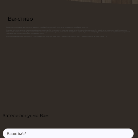
Важливо
У вартість не входять: доставка, фундамент, зовнішні комунікації, послуги автокрана під час відвантаження.
Розміри всіх конструкцій спроєктовані таким чином, щоб їх можна було транспортувати по всій території України та ЄС у повністю готовому вигляді. Замовнику
залишається лише зняти будинок із вантажівки за допомогою крана, встановити його (дана модель будинку не потребує встановлення на «цегляний» фундамент),
підключити комунікації та завезти улюблені меблі.
Наші будинки ідеально підходять для малих родин. А також стануть чудовим варіантом для тих, хто мріяв про власну дачу за містом.
Зателефонуємо Вам