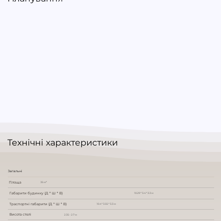
Технічні характеристики
Загальні
Площа
35 м²
Габарити будинку (Д * Ш * В)
10.29 * 3.4 * 3.3 м
Траспортні габарити (Д * Ш * В)
10.4 * 3.55 * 3.3 м
Висота стелі
2.35 - 2.7 м