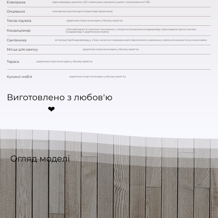
Електрика
мідна проводка, розетки, LED-світильники, вимикачі, щиток з автоматами та ПЗВ
Опалення
електричне (розетки для конвекторів під вікнами)
Тепла підлога
додаткова опція (не входить у базову вартість)
у базовій вартості є розетка і посилення у стіні для встановлення кондиціонеру (прокладання траси і монтаж
Кондиціонер
кондиціонеру є додатковою опцією)
Сантехніка
інсталяція труб водопроводу у стінах, включно з виводами для підключення умивальнка, пральної машини та кухонної мийки
Місце для каміну
додаткова опція (не входить у базову вартість)
Тераса
додаткова опція (не входить у базову вартість)
Кухонні меблі
додаткова опція (не входить у базову вартість)
Виготовлено з любов'ю
❤︎
Огляд моделі